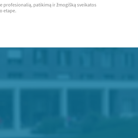
e profesionalią, patikimą ir žmogišką sveikatos
o etape.