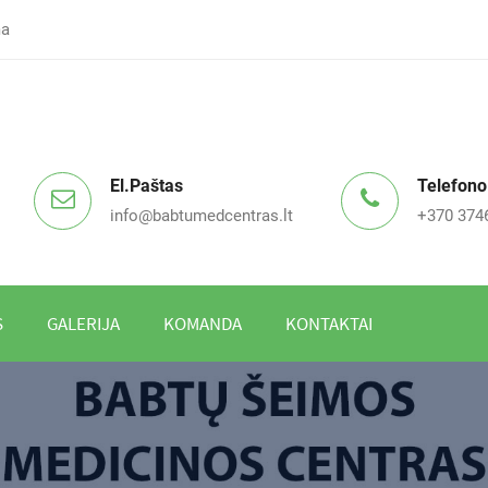
ma
El.paštas
Telefono
info@babtumedcentras.lt
+370 374
S
GALERIJA
KOMANDA
KONTAKTAI