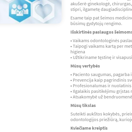
akušerė-ginekologė, chirurgas,
stipri, ilgametę daugiadisciplin
Esame taip pat šeimos medicin
būsimų gydytojų rengimo.
Išskirtinės paslaugos šeimom
• Vaikams odontologinės pasla
• Taipogi vaikams kartą per m
higiena
• Užtikriname tęstinę ir visapu
Mūsų vertybės
• Paciento saugumas, pagarba i
• Prevencija kaip pagrindinis s
• Profesionalumas ir nuolatini
• Ilgalaikis pasitikėjimu grįstas
• Atsakomybė už bendruomenės
Mūsų tikslas
Suteikti aukštos kokybės, prie
odontologijos priežiūrą, kurioj
Kviečiame kreiptis