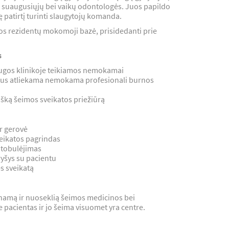
 suaugusiųjų bei vaikų odontologės. Juos papildo
ę patirtį turinti slaugytojų komanda.
os rezidentų mokomoji bazė, prisidedanti prie
s
ugos klinikoje teikiamos nemokamai
etus atliekama nemokama profesionali burnos
sišką šeimos sveikatos priežiūrą
r gerovė
veikatos pagrindas
s tobulėjimas
 ryšys su pacientu
 sveikatą
inamą ir nuoseklią šeimos medicinos bei
e pacientas ir jo šeima visuomet yra centre.