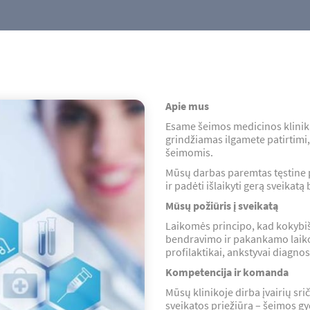
Apie mus
Esame šeimos medicinos klinika
grindžiamas ilgamete patirtimi,
šeimomis.
Mūsų darbas paremtas tęstine pr
ir padėti išlaikyti gerą sveikatą 
Mūsų požiūris į sveikatą
Laikomės principo, kad kokybi
bendravimo ir pakankamo laiko 
profilaktikai, ankstyvai diagnost
Kompetencija ir komanda
Mūsų klinikoje dirba įvairių sri
sveikatos priežiūrą – šeimos gyd