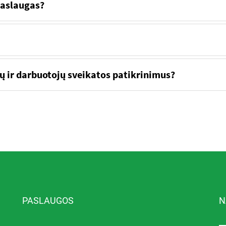
 paslaugas?
jų ir darbuotojų sveikatos patikrinimus?
PASLAUGOS
N