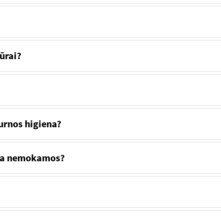
ūrai?
rnos higiena?
yra nemokamos?