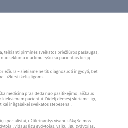
, teikianti pirminės sveikatos priežiūros paslaugas,
 nuoseklumu ir artimu ryšiu su pacientais bei jų
iežiūra – siekiame ne tik diagnozuoti ir gydyti, bet
bei užkirsti kelią ligoms.
ška medicina prasideda nuo pasitikėjimo, aiškaus
kiekvienam pacientui. Didelį dėmesį skiriame ligų
ikai ir ilgalaikei sveikatos stebėsenai.
čių specialistai, užtikrinantys visapusišką šeimos
ytojai, vidaus ligų gydytojas, vaikų ligų gydytojas,