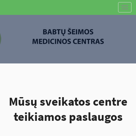
Toggl
navig
Mūsų sveikatos centre
teikiamos paslaugos