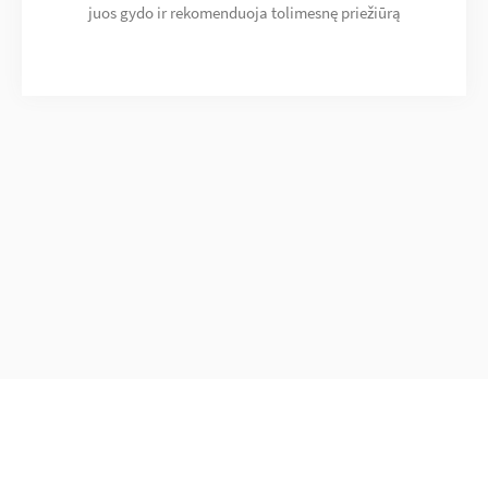
juos gydo ir rekomenduoja tolimesnę priežiūrą