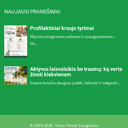
NAUJAUSI PRANEŠIMAI
Profilaktiniai kraujo tyrimai
Ištyrimo programos vaikams ir suaugusiesiems –
tik...
Aktyvus laisvalaikis be traumų: ką verta
žinoti kiekvienam
Vasara kviečia daugiau judėti, keliauti ir mėgauti...
© 2019-2026. Visos Teisės Saugomos