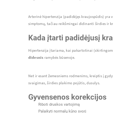
Arterinė hipertenzija (padidėjęs kraujospūdis) yra v
simptomų, tačiau reikšmingai didinanti širdies ir kr
Kada įtarti padidėjusį kr
Hipertenzija įtariama, kai pakartotinai (skirtingo
didesnis
ramybės būsenoje.
Net ir esant žemesniems rodmenims, kreiptis į gyd
svaigimas, širdies plakimo pojūtis, dusulys.
Gyvensenos korekcijos
Riboti druskos vartojimą
Palaikyti normalų kūno svorį