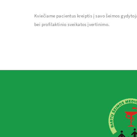
Kviečiame pacientus kreiptis į savo šeimos gydytoj
bei profilaktinio sveikatos įvertinimo.
Paieška
Kategorijos