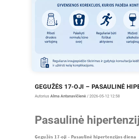
GEGUŽĖS 17-OJI – PASAULINĖ HIP
Autorius
Alma Antanavičienė
/ 2026-05-12 12:58
Pasaulinė hipertenzi
Gegužės 17-oji – Pasaulinė hipertenzijos diena