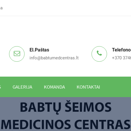
ma
El.paštas
Telefono
info@babtumedcentras.lt
+370 374
S
GALERIJA
KOMANDA
KONTAKTAI