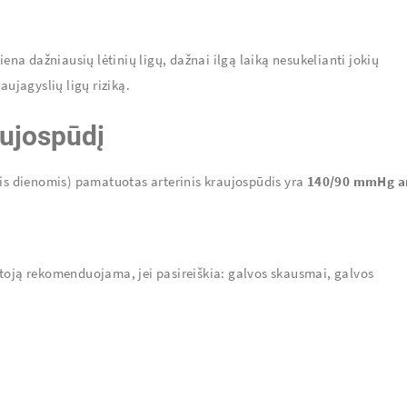
iena dažniausių lėtinių ligų, dažnai ilgą laiką nesukelianti jokių
aujagyslių ligų riziką.
aujospūdį
mis dienomis) pamatuotas arterinis kraujospūdis yra
140/90 mmHg a
ytoją rekomenduojama, jei pasireiškia: galvos skausmai, galvos