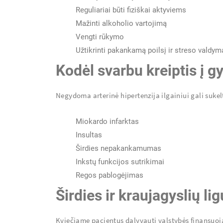
Reguliariai būti fiziškai aktyviems
Mažinti alkoholio vartojimą
Vengti rūkymo
Užtikrinti pakankamą poilsį ir streso valdym
Kodėl svarbu kreiptis į g
Negydoma arterinė hipertenzija ilgainiui gali sukel
Miokardo infarktas
Insultas
Širdies nepakankamumas
Inkstų funkcijos sutrikimai
Regos pablogėjimas
Širdies ir kraujagyslių l
Kviečiame pacientus dalyvauti valstybės finansuoja