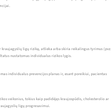
ncijai.
.
kraujagyslių ligų riziką, atlieka arba skiria reikalingus tyrimus (pvz
ltatus nustatomas individualus rizikos lygis.
omas individualus prevencijos planas ir, esant poreikiui, pacientas
ikos veiksnius, tokius kaip padidėjęs kraujospūdis, cholesterolio ar
 kraujagyslių ligų progresavimui.