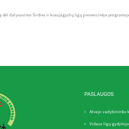
ą dėl dalyvavimo Širdies ir kraujagyslių ligų prevencinėje programoj
PASLAUGOS
Atvejo vadybininko 
Vidaus ligų gydytojo