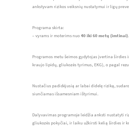
ankstyvam rizikos veiksnių nustatymui ir ligų preve
Programa skirta:
– vyrams ir moterims nuo
40 iki 60 metų (imtinai)
Programos metu šeimos gydytojas įvertina širdies ir 
kraujo lipidų, gliukozės tyrimus, EKG), o pagal rezu
Nustačius padidėjusią ar labai didelę riziką, sudar
siunčiamas išsamesniam ištyrimui.
Dalyvavimas programoje leidžia anksti nustatyti riz
gliukozės pokyčiai, ir laiku užkirsti kelią širdies ir