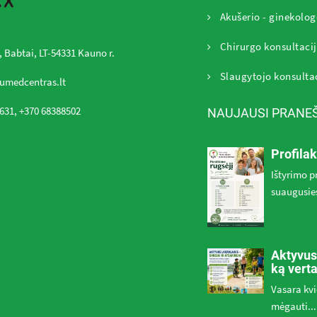
Akušerio - ginekolog
Chirurgo konsultaci
, Babtai, LT-54331 Kauno r.
Slaugytojo konsulta
umedcentras.lt
631, +370 68388502
NAUJAUSI PRANE
Profilak
Ištyrimo 
suaugusies
Aktyvus
ką vert
Vasara kvi
mėgauti...