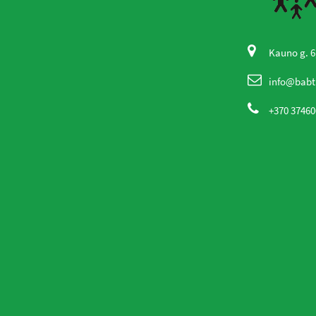
Naujienos
(5)
Informacija Pacientams
(2)
Kauno g. 6
info@babt
Paslaugų Teikimo Tvarka
(2)
+370 37460
Profilaktiniai Sveikatos Patikrinimai
(3)
Žymės
ankstyvoji diagnostika
hipertenzija
moterų sveikata
profilaktika