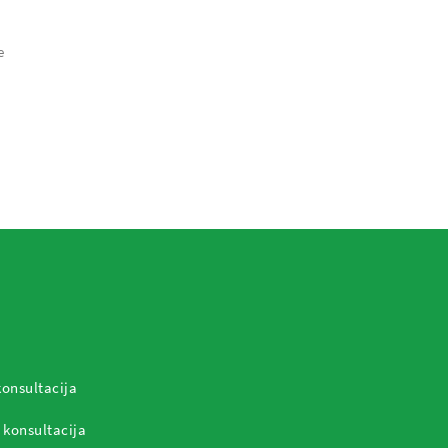
e
konsultacija
 konsultacija