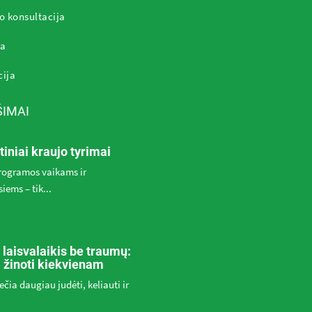
o konsultacija
ja
cija
ŠIMAI
tiniai kraujo tyrimai
programos vaikams ir
iems – tik...
 laisvalaikis be traumų:
a žinoti kiekvienam
ečia daugiau judėti, keliauti ir