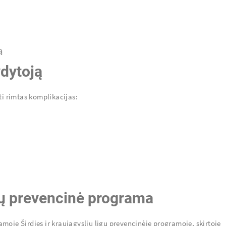
ą
ydytoją
ti rimtas komplikacijas:
igų prevencinė programa
moje Širdies ir kraujagyslių ligų prevencinėje programoje, skirtoje