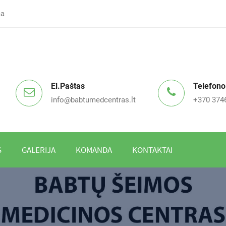
ma
El.paštas
Telefono
info@babtumedcentras.lt
+370 374
S
GALERIJA
KOMANDA
KONTAKTAI